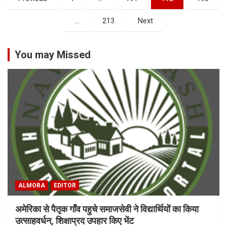
o
…
213
Next
s
t
You may Missed
s
n
a
v
i
g
a
t
ALMORA
EDITOR
i
o
अमेरिका से पैतृक गाँव पहुचे समाजसेवी ने विद्यार्थियों का किया
उत्साहवर्धन, शिक्षाप्रद उपहार किए भेंट
n