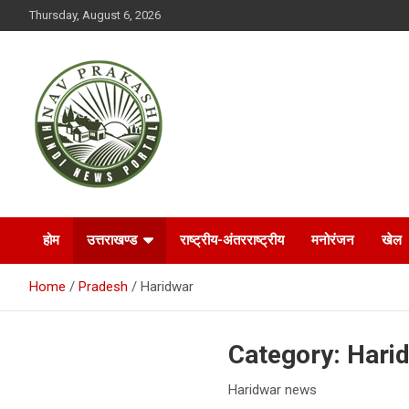
S
Thursday, August 6, 2026
k
i
p
t
o
c
o
n
t
NAVPRAKASH
e
n
t
होम
उत्तराखण्ड
राष्ट्रीय-अंतरराष्ट्रीय
मनोरंजन
खेल
Home
Pradesh
Haridwar
Category:
Hari
Haridwar news