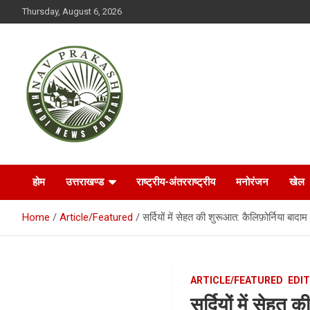
S
Thursday, August 6, 2026
k
i
p
t
o
c
o
n
t
NAVPRAKASH
e
n
t
होम
उत्तराखण्ड
राष्ट्रीय-अंतरराष्ट्रीय
मनोरंजन
खेल
Home
Article/Featured
सर्दियों में सेहत की शुरूआत: कैलिफ़ोर्निया बादाम
ARTICLE/FEATURED
EDI
सर्दियों में सेहत 