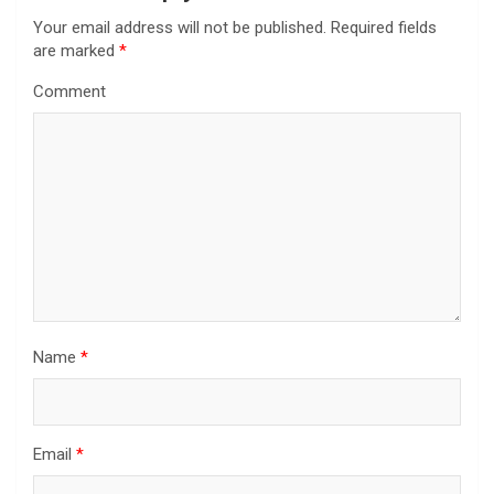
i
Your email address will not be published.
Required fields
g
are marked
*
a
Comment
t
i
o
n
Name
*
Email
*