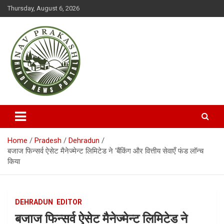
S
Thursday, August 6, 2026
k
i
p
t
o
c
o
n
t
NAVPRAKASH
e
n
t
Home
Pradesh
Dehradun
बजाज फिन्सर्व ऐसेट मैनेज्मेन्ट लिमिटेड ने ‘बैंकिंग और वित्तीय सेवाएँ फंड लॉन्च
किया
DEHRADUN
EDITOR
बजाज फिन्सर्व ऐसेट मैनेज्मेन्ट लिमिटेड ने