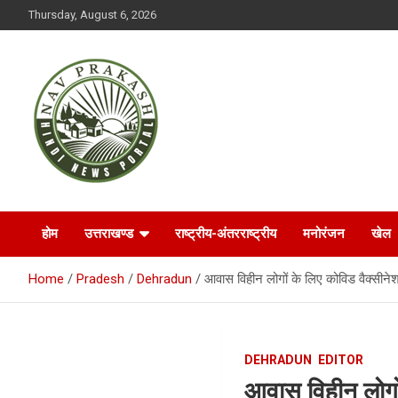
S
Thursday, August 6, 2026
k
i
p
t
o
c
o
n
t
NAVPRAKASH
e
n
t
होम
उत्तराखण्ड
राष्ट्रीय-अंतरराष्ट्रीय
मनोरंजन
खेल
Home
Pradesh
Dehradun
आवास विहीन लोगों के लिए कोविड वैक्सीन
DEHRADUN
EDITOR
आवास विहीन लोगों