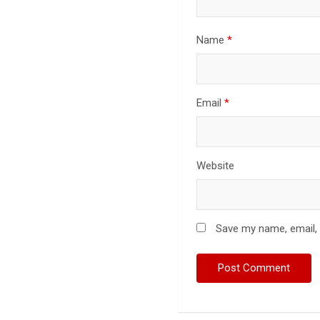
i
Name
*
o
n
Email
*
Website
Save my name, email, 