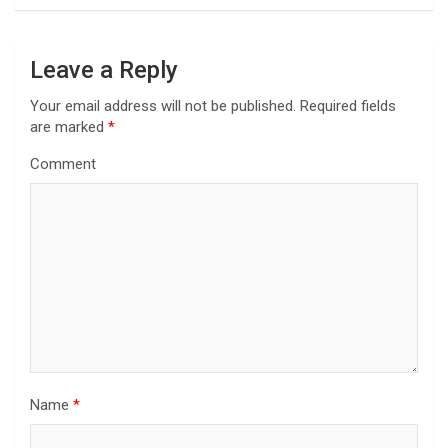
n
a
Leave a Reply
v
i
Your email address will not be published.
Required fields
are marked
*
g
a
Comment
t
i
o
n
Name
*