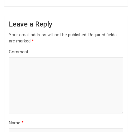
t
n
a
Leave a Reply
v
Your email address will not be published.
Required fields
i
are marked
*
g
Comment
a
t
i
o
n
Name
*