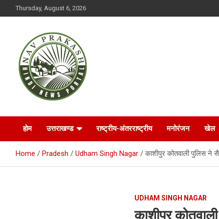
S
Thursday, August 6, 2026
k
i
p
t
o
c
o
n
t
NAVPRAKASH
e
n
t
होम
उत्तराखण्ड
राष्ट्रीय-अंतरराष्ट्रीय
मनोरंजन
खेल
Home
Pradesh
Udham Singh Nagar
काशीपुर कोतवाली पुलिस ने सै
UDHAM SINGH NAGAR
काशीपुर कोतवाली 