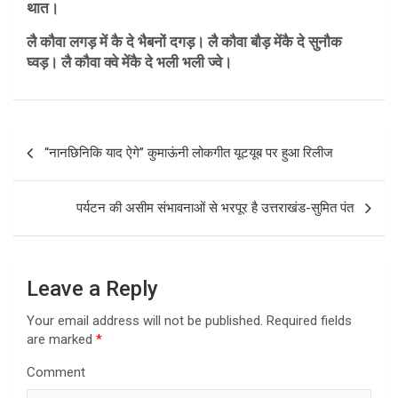
थात।
लै कौवा लगड़ में कै दे भैबनों दगड़।
लै कौवा बौड़ मेंकै दे सुनौक
घ्वड़।
लै कौवा क्वे मेंकै दे भली भली ज्वे।
P
“नानछिनिकि याद ऐगे” कुमाऊंनी लोकगीत यूटयूब पर हुआ रिलीज
o
s
पर्यटन की असीम संभावनाओं से भरपूर है उत्तराखंड-सुमित पंत
t
n
a
Leave a Reply
v
Your email address will not be published.
Required fields
i
are marked
*
g
Comment
a