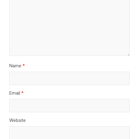
t
i
o
n
Name
*
Email
*
Website